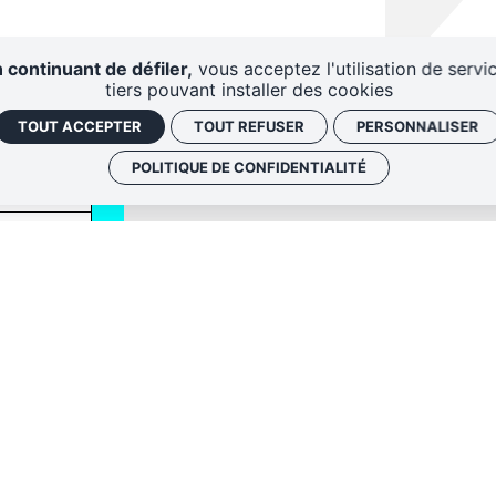
 continuant de défiler,
vous acceptez l'utilisation de servi
tiers pouvant installer des cookies
TOUT ACCEPTER
TOUT REFUSER
PERSONNALISER
POLITIQUE DE CONFIDENTIALITÉ
QUI SOMM
NOS ADRE
Politique de conf
 envoyer les
Gestion des cook
 le lien de
oir plus,