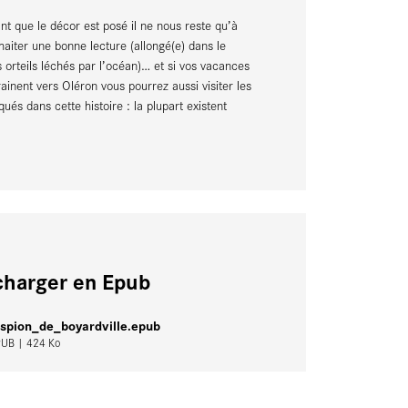
nt que le décor est posé il ne nous reste qu’à
aiter une bonne lecture (allongé(e) dans le
s orteils léchés par l’océan)… et si vos vacances
ainent vers Oléron vous pourrez aussi visiter les
qués dans cette histoire : la plupart existent
charger en Epub
espion_de_boyardville.epub
PUB
| 424 Ko