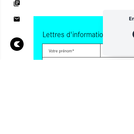
En
Lettres d'information
Vous souhaitez vous abonner à :
Lettre d'information (bimensuelle)
Livres d'ici
Votre adresse de messagerie est uniquement utilisée pour vous
lettres d'information d'ALCA. Vous pouvez à tout moment utiliser
désabonnement intégré dans la lettre d'information. Pour en sav
consultez notre
Politique de confidentialité
.