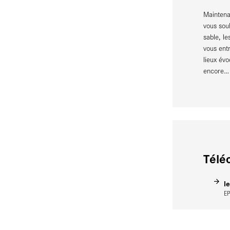
Maintena
vous souh
sable, le
vous entr
lieux évo
encore…
Télé
l
E