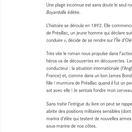
Une plage inconnue est sans doute le seul r
Boyardville
éditée.
L’histoire se déroule en 1892. Elle commenc
de Présillac, un jeune homme qui déclare suiv
conduire », décide de se rendre sur l’Île d’Ol
Très vite le roman nous propulse dans l’action
héros va de découvertes en découvertes. Les 
conducteur : la situation internationale (l’Ang
France) et, comme dans un bon James Bond 00
fille ! murmura de Présillac quand il fut un 
sot avec elle ! Je sentais fondre mon cerveau
Sans trahir l’intrigue du livre on peut se rappe
abrite des positions militaires sensibles (don
marins d'élite qui testent de nouvelles arme
sous-marine de nos côtes.