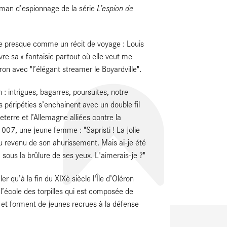
L’espion de
oman d’espionnage de la série
e presque comme un récit de voyage : Louis
re sa « fantaisie partout où elle veut me
éron avec "l’élégant streamer le Boyardville".
 : intrigues, bagarres, poursuites, notre
péripéties s’enchainent avec un double fil
leterre et l’Allemagne alliées contre la
7, une jeune femme : "Sapristi ! La jolie
peu revenu de son ahurissement. Mais ai-je été
 sous la brûlure de ses yeux. L'aimerais-je ?"
ler qu’à la fin du XIXè siècle l'Île d’Oléron
t l’école des torpilles qui est composée de
s et forment de jeunes recrues à la défense