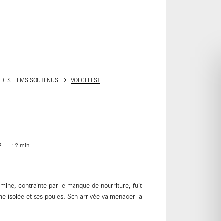
ALLER AU CONTENU PRINCIPAL
 DES FILMS SOUTENUS
VOLCELEST
3
12
min
ermine, contrainte par le manque de nourriture, fuit
rme isolée et ses poules. Son arrivée va menacer la