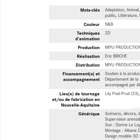
Mots-clés
Adaptation, Animal,
public, Littérature
Couleur
N&B
Techniques
2D
d'animation
Production
MIYU PRODUCTIO
Réalisation
Eric BRICHE
Distribution
MIYU PRODUCTIO
Financement(s) et
Soutien à la produc
accompagnement
Département de la 
accompagné par AL
Lieu(x) de tournage
Lily Post-Prod (33)
et/ou de fabrication en
Nouvelle-Aquitaine
Générique
Scénario, décors, 
Supervision animati
Son : Dorine Le Lay
Montage : Albane D
Design modèle 3D 