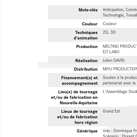
Mots-clés
Anticipation, Coméd
Technologie, Travail
Couleur
Couleur
Techniques
2D, 3D
d'animation
Production
MELTING PRODUC
EJT-LABO
Réalisation
Julien DAVID
Distribution
MIYU PRODUCTIO
Financement(s) et
Soutien à la produc
accompagnement
partenariat avec 
Lieu(x) de tournage
L'Assemblage Studio
et/ou de fabrication en
Nouvelle-Aquitaine
Lieux de tournage
Grand Est
et/ou de fabrication
hors région
Générique
Voix : Dominique Fr
Scénario : Florent 