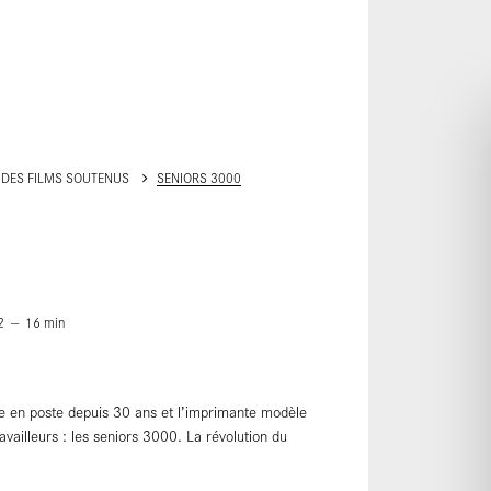
ALLER AU CONTENU PRINCIPAL
 DES FILMS SOUTENUS
SENIORS 3000
2
16
min
re en poste depuis 30 ans et l’imprimante modèle
vailleurs : les seniors 3000. La révolution du