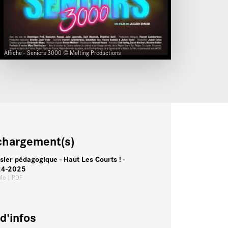
Affiche - Seniors 3000 © Melting Productions
chargement(s)
sier pédagogique - Haut Les Courts ! -
24-2025
 Mo
| PDF
d'infos