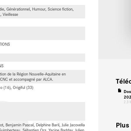
ie, Générationnel, Humour, Science fiction,
, Vieillesse
TIONS
NS
tion de la Région Nouvelle-Aquitaine en
Télé
le CNC et accompagné par ALCA.
 (16), Origiful (33)
Dos
20
2.3
Plus 
ot, Benjamin Pascal, Delphine Baril, Julie Jacovella
Guimberteau, Sébastien Ors, Yacine Badday, Julien