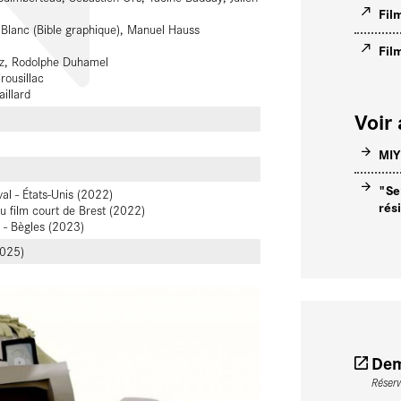
Fil
 Blanc (Bible graphique), Manuel Hauss
Fil
ez, Rodolphe Duhamel
rousillac
illard
Voir 
MI
"Se
val - États-Unis (2022)
rés
u film court de Brest (2022)
 - Bègles (2023)
2025)
Dem
Réser