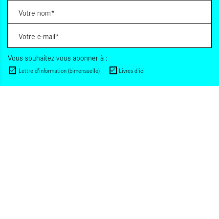
Vous souhaitez vous abonner à :
Lettre d'information (bimensuelle)
Livres d'ici
Votre adresse de messagerie est uniquement utilisée pour vous envoyer les lettres
d'information d'ALCA. Vous pouvez à tout moment utiliser le lien de désabonnement
intégré dans la lettre d'information. Pour en savoir plus, consultez notre
Politique de
confidentialité
.
S'INSCRIRE