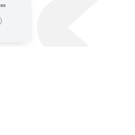
IDES
ces
ES-NOUS ?
CONTACTS
SSES
identialité
Plan du site
Mentions légales
ies
Appels d'offres