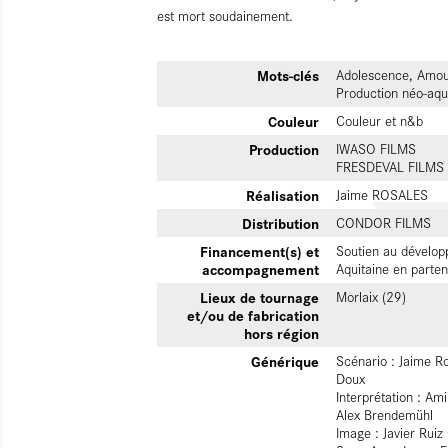
est mort soudainement.
Mots-clés
Adolescence, Amour
Production néo-aqu
Couleur
Couleur et n&b
Production
IWASO FILMS
FRESDEVAL FILMS
Réalisation
Jaime ROSALES
Distribution
CONDOR FILMS
Financement(s) et
Soutien au développ
accompagnement
Aquitaine en parte
Lieux de tournage
Morlaix (29)
et/ou de fabrication
hors région
Générique
Scénario : Jaime R
Doux
Interprétation : Am
Alex Brendemühl
Image : Javier Rui