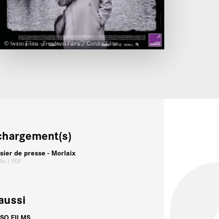
© Iwaso Films - Fresdeval Films / Condor Films
chargement(s)
sier de presse - Morlaix
 Mo
| PDF
aussi
SO FILMS