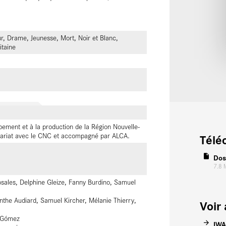
, Drame, Jeunesse, Mort, Noir et Blanc,
itaine
ement et à la production de la Région Nouvelle-
nariat avec le CNC et accompagné par ALCA.
Télé
Dos
7.8
osales, Delphine Gleize, Fanny Burdino, Samuel
inthe Audiard, Samuel Kircher, Mélanie Thierry,
Voir 
z Gómez
IWA