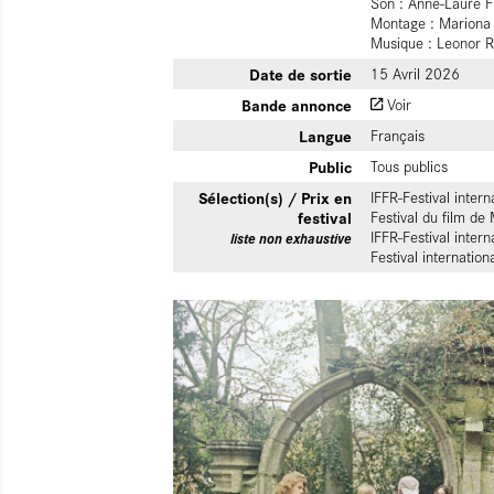
Son : Anne-Laure F
Montage : Mariona 
Musique : Leonor 
Date de sortie
15 Avril 2026
Bande annonce
Voir
Langue
Français
Public
Tous publics
Sélection(s) / Prix en
IFFR-Festival inter
festival
Festival du film d
IFFR-Festival inter
liste non exhaustive
Festival internatio