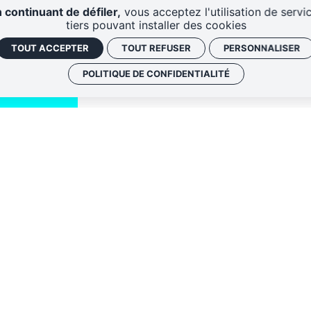
RESSOURCES
D'A
 continuant de défiler,
vous acceptez l'utilisation de servi
tiers pouvant installer des cookies
TOUT ACCEPTER
TOUT REFUSER
PERSONNALISER
POLITIQUE DE CONFIDENTIALITÉ
QUI SOMM
NOS ADRE
Politique de conf
 envoyer les
Gestion des cook
 le lien de
oir plus,