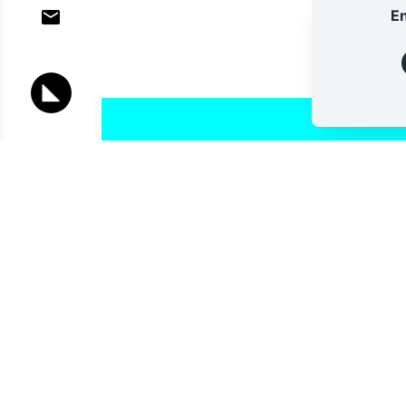
En
Lettres d'information
Vous souhaitez vous abonner à :
Lettre d'information (bimensuelle)
Livres d'ici
Votre adresse de messagerie est uniquement utilisée pour vous
lettres d'information d'ALCA. Vous pouvez à tout moment utiliser
désabonnement intégré dans la lettre d'information. Pour en sav
consultez notre
Politique de confidentialité
.