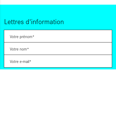
Lettres d'information
Vous souhaitez vous abonner à :
Lettre d'information (bimensuelle)
Livres d'ici
Votre adresse de messagerie est uniquement utilisée pour vous envoyer les lettres
d'information d'ALCA. Vous pouvez à tout moment utiliser le lien de désabonnement
intégré dans la lettre d'information. Pour en savoir plus, consultez notre
Politique de
confidentialité
.