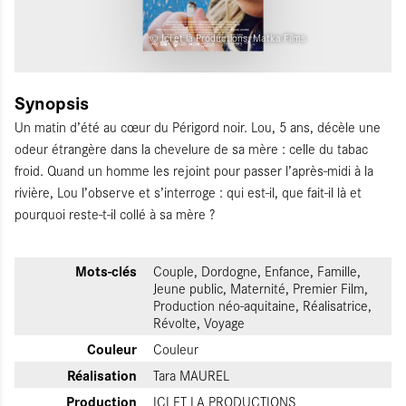
© Ici et là Productions, Matka Films
Synopsis
Un matin d’été au cœur du Périgord noir. Lou, 5 ans, décèle une
odeur étrangère dans la chevelure de sa mère : celle du tabac
froid. Quand un homme les rejoint pour passer l’après-midi à la
rivière, Lou l’observe et s’interroge : qui est-il, que fait-il là et
pourquoi reste-t-il collé à sa mère ?
Mots-clés
Couple, Dordogne, Enfance, Famille,
Jeune public, Maternité, Premier Film,
Production néo-aquitaine, Réalisatrice,
Révolte, Voyage
Couleur
Couleur
Réalisation
Tara MAUREL
Production
ICI ET LA PRODUCTIONS