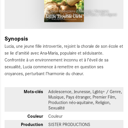
© Sister Productions / Nosorogi / Staragara
Production / Spok Films / 365 Films / Non-Aligned
Films / Oink/
Synopsis
Lucia, une jeune fille introvertie, rejoint la chorale de son école et
se lie d’amitié avec Ana-Maria, populaire et séduisante.
Confrontée à un environnement inconnu et à l’éveil de sa
sexualité, Lucia commence à remettre en question ses
croyances, perturbant l’harmonie du chœur.
Mots-clés
Adolescence, Jeunesse, Lgbtq+ / Genre,
Musique, Pays étranger, Premier Film,
Production néo-aquitaine, Religion,
Sexualité
Couleur
Couleur
Production
SISTER PRODUCTIONS