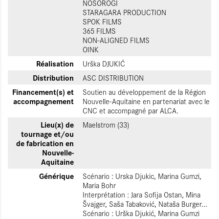
NOSOROGI
STARAGARA PRODUCTION
SPOK FILMS
365 FILMS
NON-ALIGNED FILMS
OINK
Réalisation
Urška DJUKIĆ
Distribution
ASC DISTRIBUTION
Financement(s) et
Soutien au développement de la Région
accompagnement
Nouvelle-Aquitaine en partenariat avec le
CNC et accompagné par ALCA.
Lieu(x) de
Maelstrom (33)
tournage et/ou
de fabrication en
Nouvelle-
Aquitaine
Générique
Scénario : Urska Djukic, Marina Gumzi,
Maria Bohr
Interprétation : Jara Sofija Ostan, Mina
Švajger, Saša Tabaković, Nataša Burger...
Scénario : Urška Djukić, Marina Gumzi