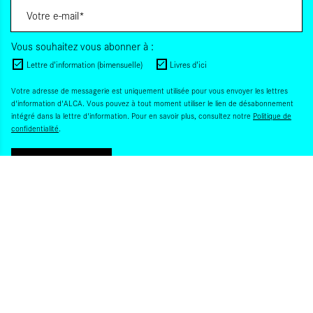
Vous souhaitez vous abonner à :
Lettre d'information (bimensuelle)
Livres d'ici
Votre adresse de messagerie est uniquement utilisée pour vous envoyer les lettres
d'information d'ALCA. Vous pouvez à tout moment utiliser le lien de désabonnement
intégré dans la lettre d'information. Pour en savoir plus, consultez notre
Politique de
confidentialité
.
S'INSCRIRE