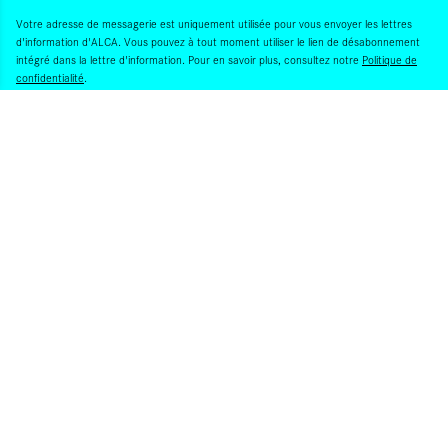
Votre adresse de messagerie est uniquement utilisée pour vous envoyer les lettres
d'information d'ALCA. Vous pouvez à tout moment utiliser le lien de désabonnement
intégré dans la lettre d'information. Pour en savoir plus, consultez notre
Politique de
confidentialité
.
S'INSCRIRE