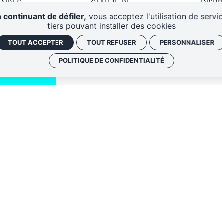
AIRES
CENTRE DE
DISPO
RESSOURCES
D'A
 continuant de défiler,
vous acceptez l'utilisation de servi
tiers pouvant installer des cookies
TOUT ACCEPTER
TOUT REFUSER
PERSONNALISER
POLITIQUE DE CONFIDENTIALITÉ
QUI SOMM
NOS ADRE
Politique de conf
 envoyer les
Gestion des cook
 le lien de
oir plus,