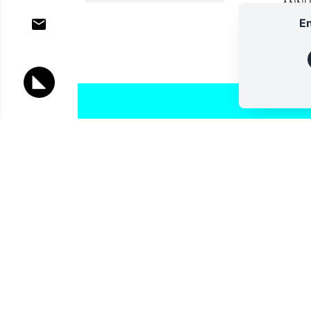
ANNU
En
Lettres d'information
Vous souhaitez vous abonner à :
Lettre d'information (bimensuelle)
Livres d'ici
Votre adresse de messagerie est uniquement utilisée pour vous
lettres d'information d'ALCA. Vous pouvez à tout moment utiliser
désabonnement intégré dans la lettre d'information. Pour en sav
consultez notre
Politique de confidentialité
.