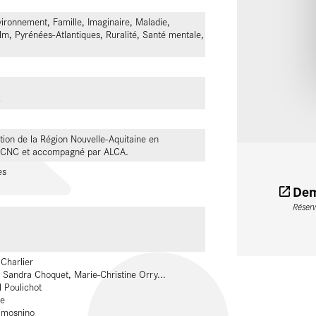
ironnement, Famille, Imaginaire, Maladie,
ilm, Pyrénées-Atlantiques, Ruralité, Santé mentale,
S
tion de la Région Nouvelle-Aquitaine en
le CNC et accompagné par ALCA.
es
Dem
Réser
 Charlier
 Sandra Choquet, Marie-Christine Orry...
 Poulichot
te
lmosnino