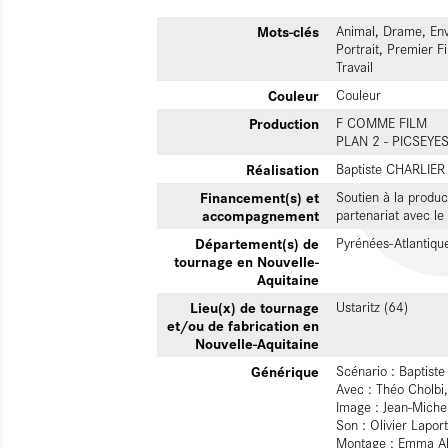
Mots-clés
Animal, Drame, Env
Portrait, Premier F
Travail
Couleur
Couleur
Production
F COMME FILM
PLAN 2 - PICSEYE
Réalisation
Baptiste CHARLIER
Financement(s) et
Soutien à la produc
accompagnement
partenariat avec 
Département(s) de
Pyrénées-Atlantiqu
tournage en Nouvelle-
Aquitaine
Lieu(x) de tournage
Ustaritz (64)
et/ou de fabrication en
Nouvelle-Aquitaine
Générique
Scénario : Baptiste
Avec : Théo Cholbi,
Image : Jean-Michel
Son : Olivier Lapor
Montage : Emma A