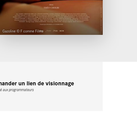
Gazoline © F comme Films
ander un lien de visionnage
vé aux programmateurs