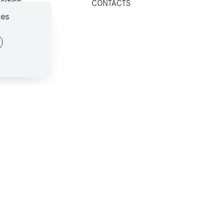
SITIFS
CONTACTS
IDES
ces
ES-NOUS ?
CONTACTS
SSES
identialité
Plan du site
Mentions légales
ies
Appels d'offres