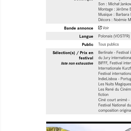
Son : Michał Janko
Montage : Jérôme E
Musique : Barbara 
Décors : Noémie Mar
Bande annonce
Voir
Langue
Polonais (VOSTFR)
Public
Tous publics
Sélection(s) / Prix en
Berlinale - Festival
festival
du Jury internation
BIFFF, Festival inte
liste non exhaustive
Internationale Kur
Festival internatio
IndieLisboa - Portug
Les Nuits Magiques
Les René du Cinéma
fiction
Ciné court animé - 
Festival National d
composition origina