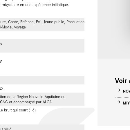
 migratoire en une expérience initiatique.
re, Conte, Enfance, Exil, Jeune public, Production
d-Movie, Voyage
re
S
Voir 
NS
NO
tion de la Région Nouvelle-Aquitaine en
le CNC et accompagné par ALCA.
MI
e bruit qui court (16)
zkiłądź