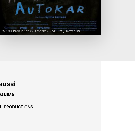
© Ozù Productions / Amopix / Vivi Film / Novanima
aussi
VANIMA
YU PRODUCTIONS