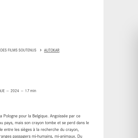
ALLER AU CONTENU PRINCIPAL
 DES FILMS SOUTENUS
AUTOKAR
QUE
2024
17
min
 la Pologne pour la Belgique. Angoissée par ce
té au pays, mais son crayon tombe et se perd dans le
ile entre les sièges à la recherche du crayon,
étranges passagers mi-humains, mi-animaux. Du