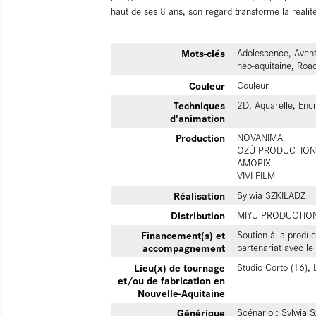
haut de ses 8 ans, son regard transforme la réalité
Mots-clés
Adolescence, Aventu
néo-aquitaine, Roa
Couleur
Couleur
Techniques
2D, Aquarelle, Enc
d'animation
Production
NOVANIMA
OZÙ PRODUCTION
AMOPIX
VIVI FILM
Réalisation
Sylwia SZKILADZ
Distribution
MIYU PRODUCTIO
Financement(s) et
Soutien à la produc
accompagnement
partenariat avec 
Lieu(x) de tournage
Studio Corto (16), L
et/ou de fabrication en
Nouvelle-Aquitaine
Générique
Scénario : Sylwia S