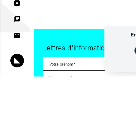
En
Lettres d'information
Vous souhaitez vous abonner à :
Lettre d'information (bimensuelle)
Livres d'ici
Votre adresse de messagerie est uniquement utilisée pour vous
lettres d'information d'ALCA. Vous pouvez à tout moment utiliser
désabonnement intégré dans la lettre d'information. Pour en sav
consultez notre
Politique de confidentialité
.