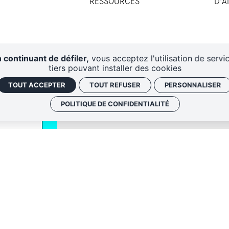
RESSOURCES
D'A
 continuant de défiler,
vous acceptez l'utilisation de servi
tiers pouvant installer des cookies
TOUT ACCEPTER
TOUT REFUSER
PERSONNALISER
POLITIQUE DE CONFIDENTIALITÉ
QUI SOMM
NOS ADRE
Politique de conf
 envoyer les
Gestion des cook
 le lien de
oir plus,