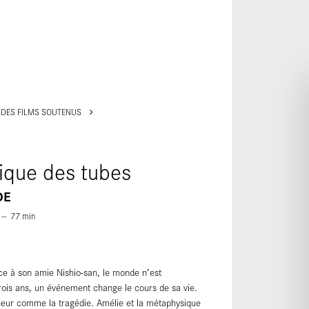
ALLER AU CONTENU PRINCIPAL
 DES FILMS SOUTENUS
ique des tubes
DE
77
min
âce à son amie Nishio-san, le monde n’est
trois ans, un événement change le cours de sa vie.
nheur comme la tragédie. Amélie et la métaphysique