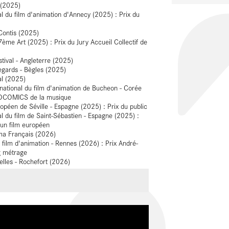
 (2025)
nal du film d'animation d'Annecy (2025) : Prix du
 Contis (2025)
me Art (2025) : Prix du Jury Accueil Collectif de
tival - Angleterre (2025)
egards - Bègles (2025)
al (2025)
ernational du film d'animation de Bucheon - Corée
 COCOMICS de la musique
ropéen de Séville - Espagne (2025) : Prix du public
nal du film de Saint-Sébastien - Espagne (2025) :
 un film européen
ma Français (2026)
u film d'animation - Rennes (2026) : Prix André-
g métrage
elles - Rochefort (2026)