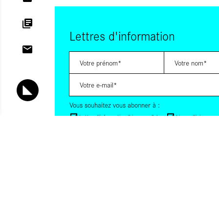
Lettres d'information
Vous souhaitez vous abonner à :
Lettre d'information (bimensuelle)
Livres d'ici
Votre adresse de messagerie est uniquement utilisée pour vous
lettres d'information d'ALCA. Vous pouvez à tout moment utiliser
désabonnement intégré dans la lettre d'information. Pour en sav
consultez notre
Politique de confidentialité
.
S'INSCRIRE