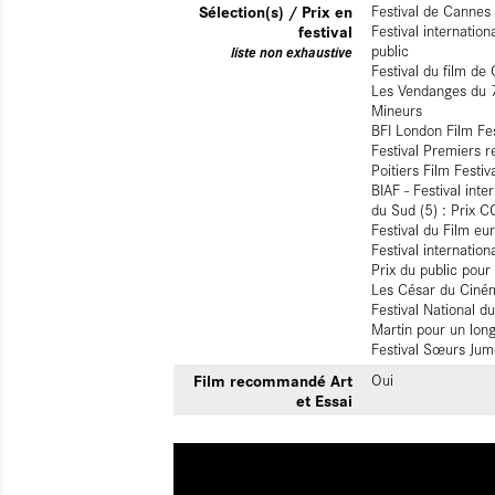
Sélection(s) / Prix en
Festival de Cannes
festival
Festival internatio
public
liste non exhaustive
Festival du film de
Les Vendanges du 7è
Mineurs
BFI London Film Fes
Festival Premiers r
Poitiers Film Festiv
BIAF - Festival int
du Sud (5) : Prix
Festival du Film eu
Festival internatio
Prix du public pour
Les César du Ciné
Festival National d
Martin pour un lon
Festival Sœurs Jum
Film recommandé Art
Oui
et Essai