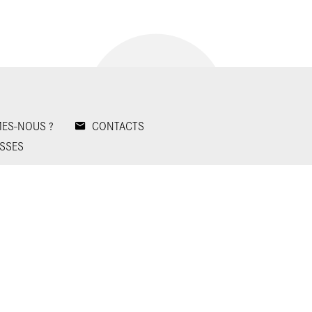
ES-NOUS ?
CONTACTS
SSES
identialité
Plan du site
Mentions légales
ies
Appels d'offres