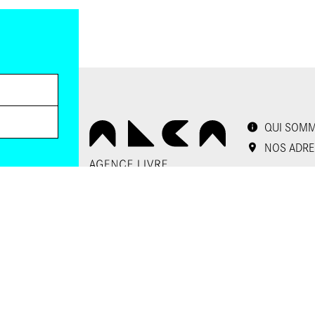
QUI SOMM
NOS ADRE
Politique de conf
 envoyer les
Gestion des cook
 le lien de
oir plus,