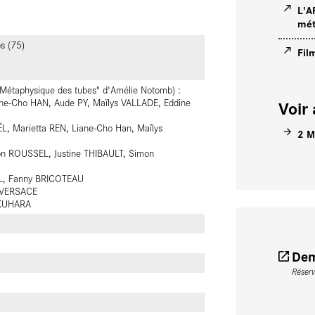
L'A
mét
s (75)
Fil
"Métaphysique des tubes" d'Amélie Notomb) :
Voir 
ne-Cho HAN, Aude PY, Maïlys VALLADE, Eddine
L, Marietta REN, Liane-Cho Han, Maïlys
2 M
n ROUSSEL, Justine THIBAULT, Simon
EL, Fanny BRICOTEAU
 VERSACE
UKUHARA
Dem
Réser