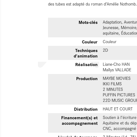
des tubes est adapté du roman d’Amélie Nothomb.
Mots-clés
Adaptation, Aventur
Jeunesse, Mémoire,
aquitaine, Éducatio
Couleur
Couleur
Techniques
2D
d'animation
Réalisation
Liane-Cho HAN
Maïlys VALLADE
Production
MAYBE MOVIES
IKKI FILMS
2 MINUTES
PUFFIN PICTURES
22D MUSIC GROU
Distribution
HAUT ET COURT
Financement(s) et
Soutien à l’écritur
accompagnement
Aquitaine et du dép
CNC, accompagné p
Lieu(x) de tournage
2 Minutes (16, 75)