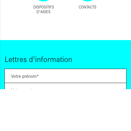
DISPOSITIFS
CONTACTS
D'AIDES
Lettres d'information
Vous souhaitez vous abonner à :
Lettre d'information (bimensuelle)
Livres d'ici