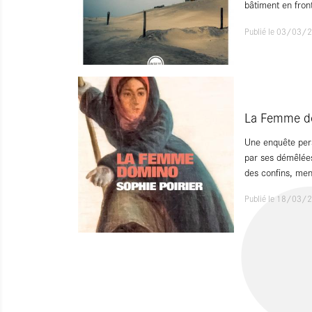
bâtiment en fron
Publié le 03/03/
La Femme d
Une enquête pers
par ses démêlées
des confins, me
Publié le 18/03/