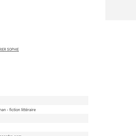
ALLER AU CONTENU PRINCIPAL
RIER SOPHIE
n - fiction littéraire