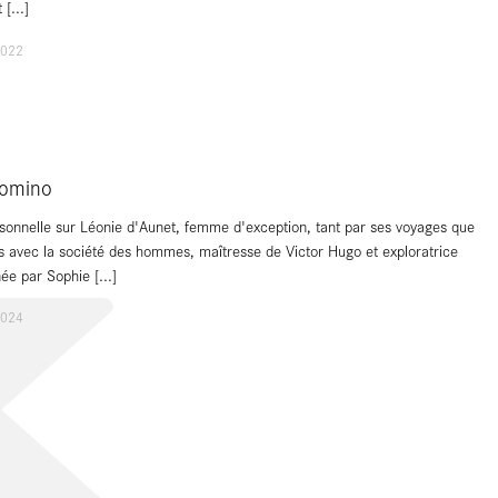
t
[...]
2022
omino
onnelle sur Léonie d'Aunet, femme d'exception, tant par ses voyages que
 avec la société des hommes, maîtresse de Victor Hugo et exploratrice
née par Sophie
[...]
2024