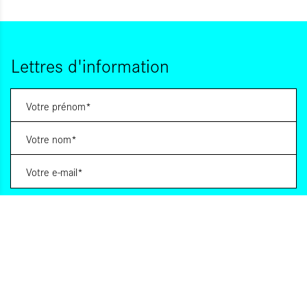
Lettres d'information
Vous souhaitez vous abonner à :
Lettre d'information (bimensuelle)
Livres d'ici
Votre adresse de messagerie est uniquement utilisée pour vous envoyer les lettres
d'information d'ALCA. Vous pouvez à tout moment utiliser le lien de désabonnement
intégré dans la lettre d'information. Pour en savoir plus, consultez notre
Politique de
confidentialité
.