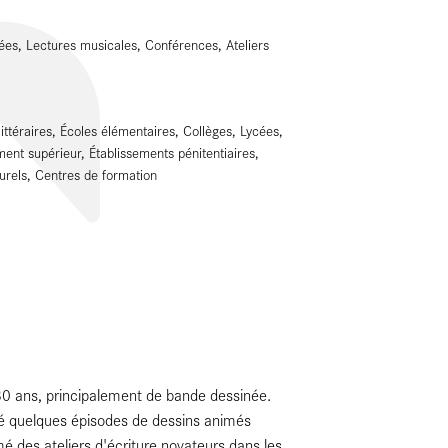
ées, Lectures musicales, Conférences, Ateliers
littéraires, Écoles élémentaires, Collèges, Lycées,
nt supérieur, Établissements pénitentiaires,
urels, Centres de formation
30 ans, principalement de bande dessinée.
gné quelques épisodes de dessins animés
mé des ateliers d'écriture novateurs dans les