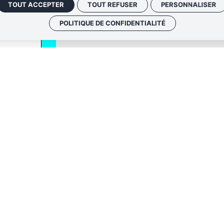
TOUT ACCEPTER
TOUT REFUSER
PERSONNALISER
POLITIQUE DE CONFIDENTIALITÉ
QUI SOMM
NOS ADRE
Politique de confi
envoyer les
Gestion des cook
le lien de
ir plus, consultez