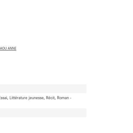
ALLER AU CONTENU PRINCIPAL
AOU ANNE
ssai, Littérature jeunesse, Récit, Roman -