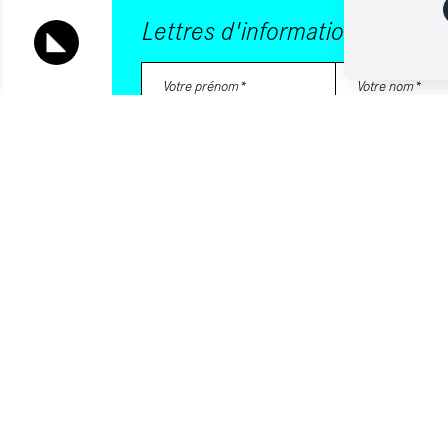
Lettres d'information
Vous souhaitez vous abonner à :
Lettre d'information (bimensuelle)
Livres d'ici
Votre adresse de messagerie est uniquement utilisée pour vous 
lettres d'information d'ALCA. Vous pouvez à tout moment utiliser 
désabonnement intégré dans la lettre d'information. Pour en savo
notre
Politique de confidentialité
.
S'INSCRIRE