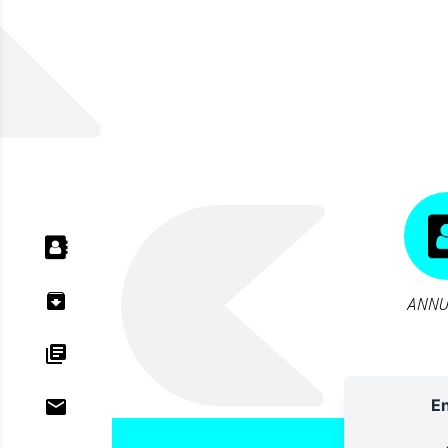
ANNU
En