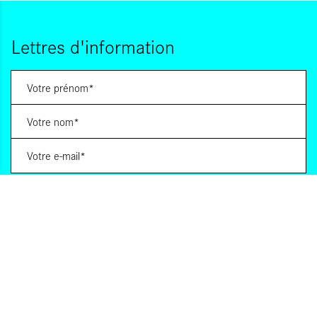
Lettres d'information
Vous souhaitez vous abonner à :
Lettre d'information (bimensuelle)
Livres d'ici
Votre adresse de messagerie est uniquement utilisée pour vous envoyer les lettres
d'information d'ALCA. Vous pouvez à tout moment utiliser le lien de désabonnement
intégré dans la lettre d'information. Pour en savoir plus, consultez notre
Politique de
confidentialité
.
S'INSCRIRE