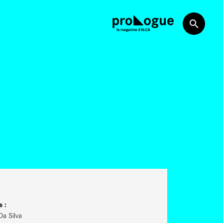
 :
Da Silva