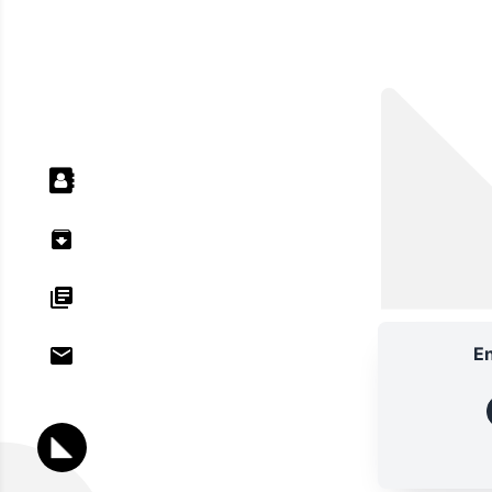
En
ANNU