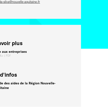
da-silva@nouvelle-aquitaine.fr
avoir plus
e aux entreprises
 Ko
| PDF
d'infos
de des aides de la Région Nouvelle-
itaine