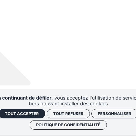
 continuant de défiler,
vous acceptez l'utilisation de servi
tiers pouvant installer des cookies
TOUT ACCEPTER
TOUT REFUSER
PERSONNALISER
POLITIQUE DE CONFIDENTIALITÉ
AIRES
CENTRE DE
DISPO
RESSOURCES
D'A