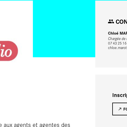
CON
Chloé MA
Chargée de m
07 43 25 16
chloe.marot[
Inscr
F
e aux agents et agentes des