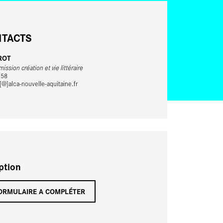
TACTS
ROT
ission création et vie littéraire
 58
@]alca-nouvelle-aquitaine.fr
iption
ORMULAIRE A COMPLÉTER