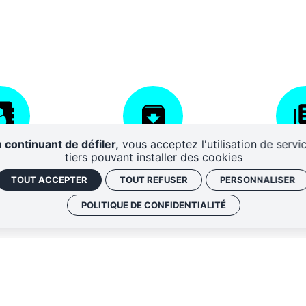
 continuant de défiler,
vous acceptez l'utilisation de servi
tiers pouvant installer des cookies
AIRES
CENTRE DE
DISPO
RESSOURCES
D'A
TOUT ACCEPTER
TOUT REFUSER
PERSONNALISER
POLITIQUE DE CONFIDENTIALITÉ