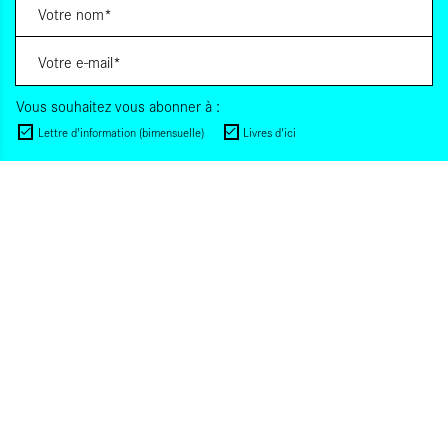
Vous souhaitez vous abonner à :
Lettre d'information (bimensuelle)
Livres d'ici
Votre adresse de messagerie est uniquement utilisée pour vous envoyer les lettres
d'information d'ALCA. Vous pouvez à tout moment utiliser le lien de désabonnement
intégré dans la lettre d'information. Pour en savoir plus, consultez notre
Politique de
confidentialité
.
S'INSCRIRE