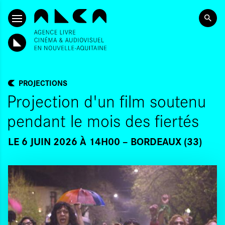
ALLER AU CONTENU PRINCIPAL
PROJECTIONS
Projection d'un film soutenu
pendant le mois des fiertés
LE 6 JUIN 2026 À 14H00
BORDEAUX (33)