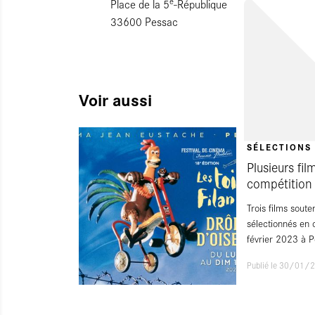
e
Place de la 5
-République
33600 Pessac
Voir aussi
SÉLECTIONS 
Plusieurs fi
compétition 
Trois films sout
sélectionnés en 
février 2023 à 
Publié le 30/01/