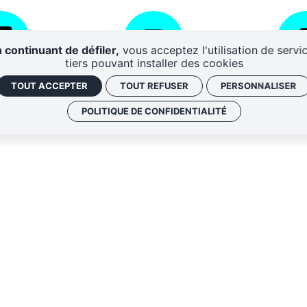
 continuant de défiler,
vous acceptez l'utilisation de servi
tiers pouvant installer des cookies
AIRES
CENTRE DE
DISPO
TOUT ACCEPTER
TOUT REFUSER
PERSONNALISER
RESSOURCES
D'A
POLITIQUE DE CONFIDENTIALITÉ
QUI SOMM
NOS ADRE