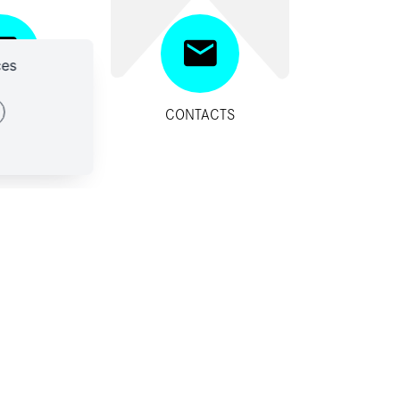
ces
SITIFS
CONTACTS
IDES
ES-NOUS ?
CONTACTS
SSES