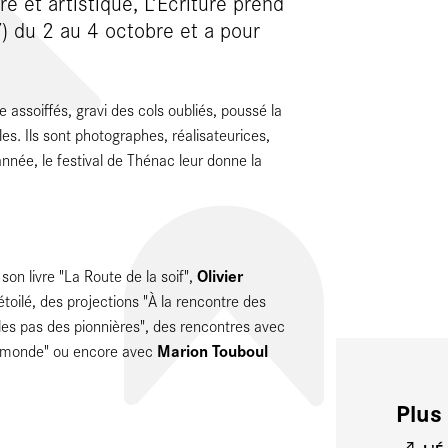
ire et artistique, L’Écriture prend
7) du 2 au 4 octobre et a pour
e assoiffés, gravi des cols oubliés, poussé la
s. Ils sont photographes, réalisateurices,
année, le festival de Thénac leur donne la
Olivier
on livre "La Route de la soif",
étoilé, des projections "À la rencontre des
les pas des pionnières", des rencontres avec
Marion Touboul
du monde" ou encore avec
Plus 