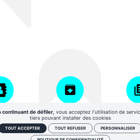
AIRES
CENTRE DE
DISPO
 continuant de défiler,
vous acceptez l'utilisation de servi
RESSOURCES
D'A
tiers pouvant installer des cookies
TOUT ACCEPTER
TOUT REFUSER
PERSONNALISER
POLITIQUE DE CONFIDENTIALITÉ