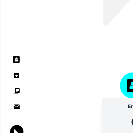
ANNU
En