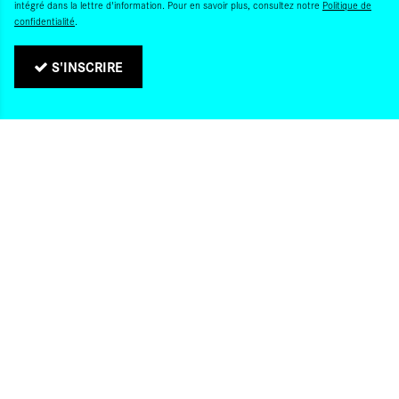
intégré dans la lettre d'information. Pour en savoir plus, consultez notre
Politique de
confidentialité
.
S'INSCRIRE
QUI SOMMES-NOUS ?
CONTACTS