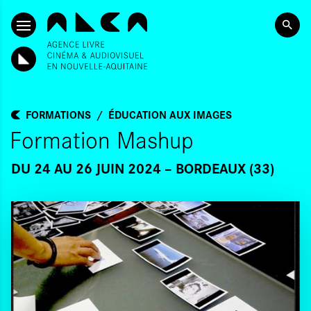
ALLER AU CONTENU PRINCIPAL
FORMATIONS
ÉDUCATION AUX IMAGES
Formation Mashup
DU 24
AU 26 JUIN 2024
BORDEAUX (33)