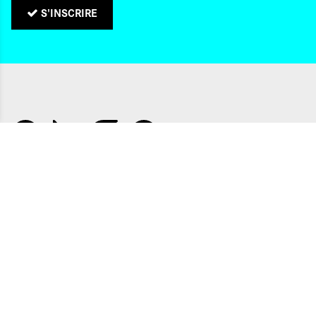
S'INSCRIRE
QUI SOMMES-NOUS ?
CONTACTS
NOS ADRESSES
Politique de confidentialité