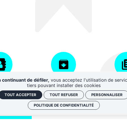
 continuant de défiler,
vous acceptez l'utilisation de servi
AIRES
CENTRE DE
DISPO
tiers pouvant installer des cookies
RESSOURCES
D'A
TOUT ACCEPTER
TOUT REFUSER
PERSONNALISER
POLITIQUE DE CONFIDENTIALITÉ