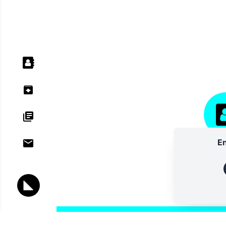
En
ANNU