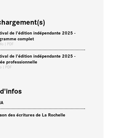
chargement(s)
tival de l'édition indépendante 2025 -
gramme complet
 Mo
| PDF
tival de l'édition indépendante 2025 -
rée professionnelle
Ko
| PDF
d'infos
NA
son des écritures de La Rochelle