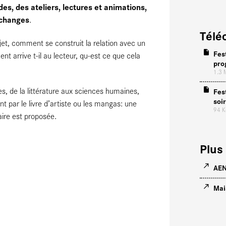
des, des ateliers, lectures et animations,
échanges
.
Télé
jet, comment se construit la relation avec un
Fes
t arrive t-il au lecteur, qu-est ce que cela
pro
1.3
s, de la littérature aux sciences humaines,
Fes
soi
t par le livre d’artiste ou les mangas: une
94 
raire est proposée.
Plus 
AE
Mai