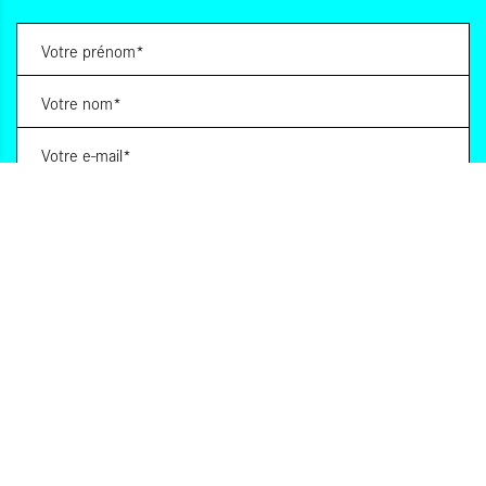
Vous souhaitez vous abonner à :
Lettre d'information (bimensuelle)
Livres d'ici
Votre adresse de messagerie est uniquement utilisée pour vous envoyer les lettres
d'information d'ALCA. Vous pouvez à tout moment utiliser le lien de désabonnement
intégré dans la lettre d'information. Pour en savoir plus, consultez notre
Politique de
confidentialité
.
S'INSCRIRE