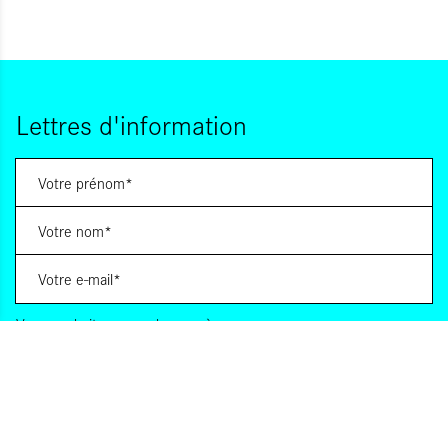
Lettres d'information
Vous souhaitez vous abonner à :
Lettre d'information (bimensuelle)
Livres d'ici
Votre adresse de messagerie est uniquement utilisée pour vous envoyer les lettres
d'information d'ALCA. Vous pouvez à tout moment utiliser le lien de désabonnement
intégré dans la lettre d'information. Pour en savoir plus, consultez notre
Politique de
confidentialité
.