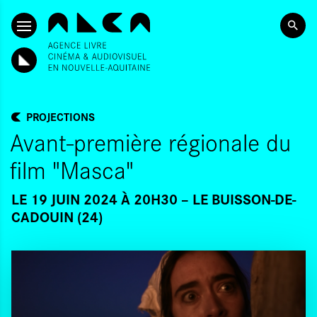
ALLER AU CONTENU PRINCIPAL
PROJECTIONS
Avant-première régionale du
film "Masca"
LE 19 JUIN 2024 À 20H30
LE BUISSON-DE-
CADOUIN (24)