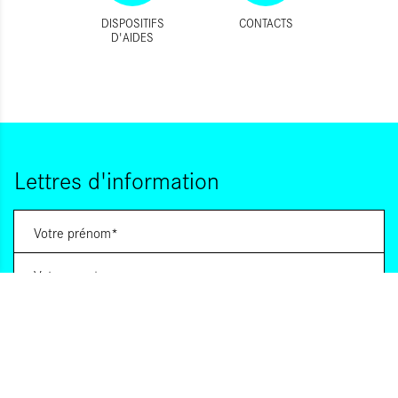
DISPOSITIFS
CONTACTS
D'AIDES
Lettres d'information
Vous souhaitez vous abonner à :
Lettre d'information (bimensuelle)
Livres d'ici