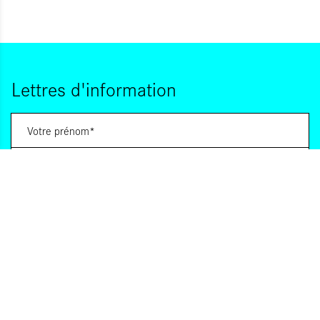
Lettres d'information
Vous souhaitez vous abonner à :
Lettre d'information (bimensuelle)
Livres d'ici
Votre adresse de messagerie est uniquement utilisée pour vous envoyer les lettres
d'information d'ALCA. Vous pouvez à tout moment utiliser le lien de désabonnement
intégré dans la lettre d'information. Pour en savoir plus, consultez notre
Politique de
confidentialité
.