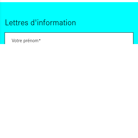
Lettres d'information
Vous souhaitez vous abonner à :
Lettre d'information (bimensuelle)
Livres d'ici
Votre adresse de messagerie est uniquement utilisée pour vous envoyer les lettres
d'information d'ALCA. Vous pouvez à tout moment utiliser le lien de désabonnement
intégré dans la lettre d'information. Pour en savoir plus, consultez notre
Politique de
confidentialité
.
S'INSCRIRE