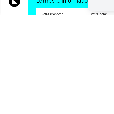
Vous souhaitez vous abonner à :
Lettre d'information (bimensuelle)
Livres d'ici
Votre adresse de messagerie est uniquement utilisée pour vous
lettres d'information d'ALCA. Vous pouvez à tout moment utiliser
désabonnement intégré dans la lettre d'information. Pour en sav
consultez notre
Politique de confidentialité
.
S'INSCRIRE