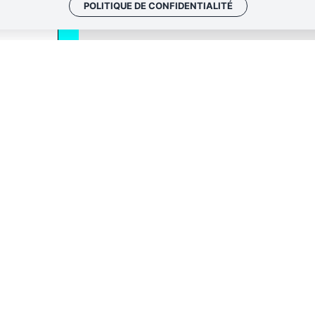
POLITIQUE DE CONFIDENTIALITÉ
QUI SOMM
NOS ADRE
Politique de conf
 envoyer les
Gestion des cook
 le lien de
oir plus,