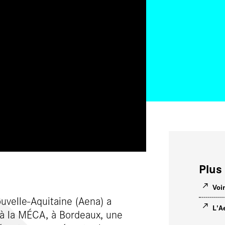
Plus 
Voi
uvelle-Aquitaine (Aena) a
L'A
à la MÉCA, à Bordeaux, une