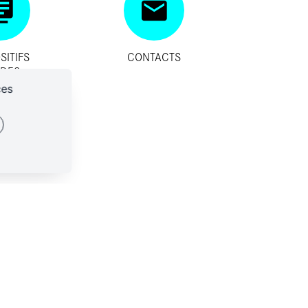
SITIFS
CONTACTS
IDES
ces
ES-NOUS ?
CONTACTS
SSES
identialité
Plan du site
Mentions légales