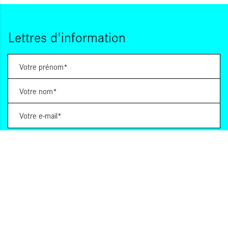
Lettres d'information
Vous souhaitez vous abonner à :
Lettre d'information (bimensuelle)
Livres d'ici
Votre adresse de messagerie est uniquement utilisée pour vous envoyer les lettres
d'information d'ALCA. Vous pouvez à tout moment utiliser le lien de désabonnement
intégré dans la lettre d'information. Pour en savoir plus, consultez notre
Politique de
confidentialité
.
S'INSCRIRE