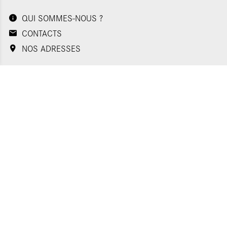
QUI SOMMES-NOUS ?
CONTACTS
NOS ADRESSES
Politique de confidentialité
Plan du site
Mentions légales
Gestion des cookies
Appels d'offres