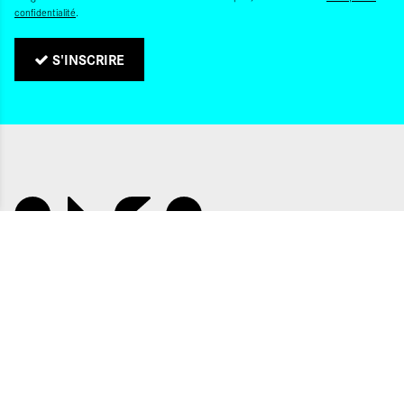
confidentialité
.
S'INSCRIRE
QUI SOMMES-NOUS ?
CONTACTS
NOS ADRESSES