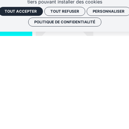
tiers pouvant installer des cookies
TOUT ACCEPTER
TOUT REFUSER
PERSONNALISER
POLITIQUE DE CONFIDENTIALITÉ
QUI SOMM
NOS ADRE
Politique de conf
 envoyer les
Gestion des cook
 le lien de
oir plus,