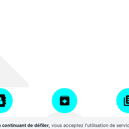
AIRES
CENTRE DE
DISPO
 continuant de défiler,
vous acceptez l'utilisation de servi
RESSOURCES
D'A