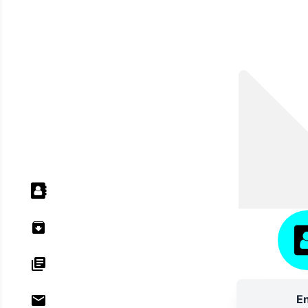
ANNU
En