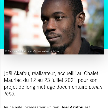
© Mélanie Gribinski – ALCA Nouvelle-Aquitaine
Joël Akafou, réalisateur, accueilli au Chalet
Mauriac du 12 au 23 juillet 2021 pour son
projet de long métrage documentaire
Lonan
Tché
.
Joël Akafou
Jeune auteur-réalisateur ivoirien,
est