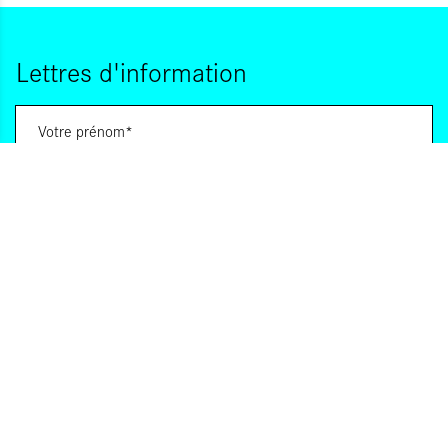
Lettres d'information
Vous souhaitez vous abonner à :
Lettre d'information (bimensuelle)
Livres d'ici
Votre adresse de messagerie est uniquement utilisée pour vous envoyer les lettres
d'information d'ALCA. Vous pouvez à tout moment utiliser le lien de désabonnement
intégré dans la lettre d'information. Pour en savoir plus, consultez notre
Politique de
confidentialité
.
S'INSCRIRE