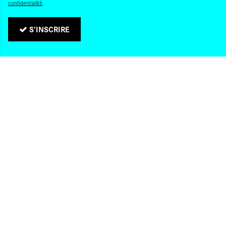
confidentialité
.
S'INSCRIRE
QUI SOMMES-NOUS ?
CONTACTS
NOS ADRESSES