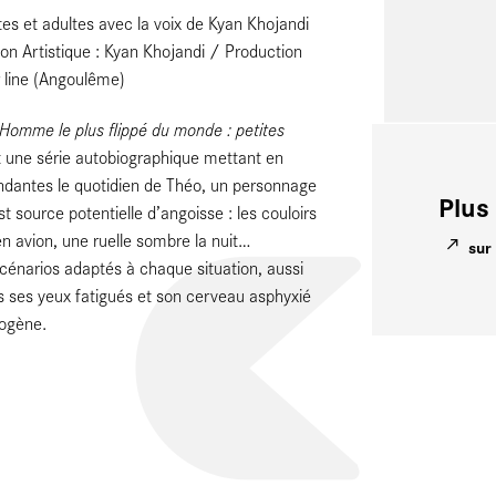
es et adultes avec la voix de Kyan Khojandi
on Artistique : Kyan Khojandi / Production
r line (Angoulême)
’Homme le plus flippé du monde : p
etites
t une série autobiographique mettant en
endantes le quotidien de Théo, un personnage
Plus 
st source potentielle d’angoisse : les couloirs
n avion, une ruelle sombre la nuit…
sur
 scénarios adaptés à chaque situation, aussi
is ses yeux fatigués et son cerveau asphyxié
iogène.