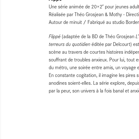
Une série animée de 20×2′ pour jeunes adult
Réalisée par Théo Grosjean & Mothy - Directi
Autour de minuit / Fabriqué au studio Borde
Flippé
L
(adaptée de la BD de Théo Grosjean
terreurs du quotidien
éditée par Delcourt) es
scène au travers de courtes histoires indép
souffrant de troubles anxieux. Pour lui, tout e
du métro, une soirée entre amis, un voyage e
En constante cogitation, il imagine les pires
anodines soient-elles. La série explore, depu
par la peur, son univers à la fois banal et anx