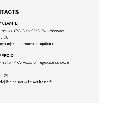
TACTS
BENAYOUN
ission Création et Initiative régionale
10 08
youn[@]alca-nouvelle-aquitaine.fr
OFFROID
Création / Commission régionale du film et
10 29
oid[@]alca-nouvelle-aquitaine.fr