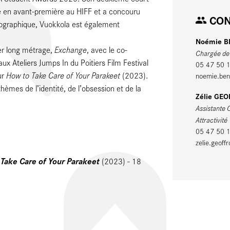
é en avant-première au HIFF et a concouru
CON
ographique, Vuokkola est également
Noémie 
Exchange
er long métrage,
, avec le co-
Chargée de m
aux Ateliers Jumps In du Poitiers Film Festival
05 47 50 
How to Take Care of Your Parakeet
ur
(2023).
noemie.bena
 thèmes de l’identité, de l’obsession et de la
Zélie GE
Assistante 
Attractivité
05 47 50 
zelie.geoffr
 Take Care of Your Parakeet
(2023) - 18