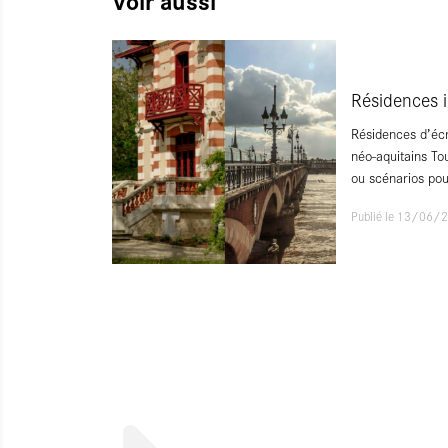
Voir aussi
Résidences i
Résidences d’écr
néo-aquitains Tou
ou scénarios po
Publié le 13/06/