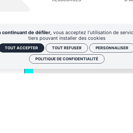
 continuant de défiler,
vous acceptez l'utilisation de servi
tiers pouvant installer des cookies
TOUT ACCEPTER
TOUT REFUSER
PERSONNALISER
POLITIQUE DE CONFIDENTIALITÉ
QUI SOMM
NOS ADRE
Politique de conf
 envoyer les
Gestion des cook
 le lien de
oir plus,