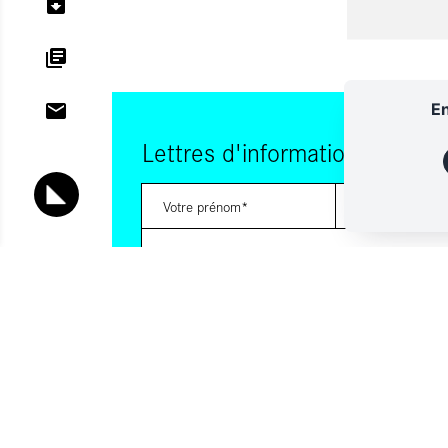
En
Lettres d'information
Vous souhaitez vous abonner à :
Lettre d'information (bimensuelle)
Livres d'ici
Votre adresse de messagerie est uniquement utilisée pour vous
lettres d'information d'ALCA. Vous pouvez à tout moment utiliser
désabonnement intégré dans la lettre d'information. Pour en sav
consultez notre
Politique de confidentialité
.