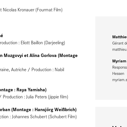
t Nicolas Kronauer (Fourmat Film)
né
Matthie
ction : Eliott Baillon (Darjeeling)
Gérant d
matthieu
on Mozgovyi et Alina Gorlova (Montage
Myriam 
Responsa
ine, Autriche / Production : Nabil
Hessen
myriam.s
ntage : Raya Yamisha)
oduction : Julia Peters (jippie film)
urban (Montage : Hansjörg Weißbrich)
ction : Johannes Schubert (Schubert Film)