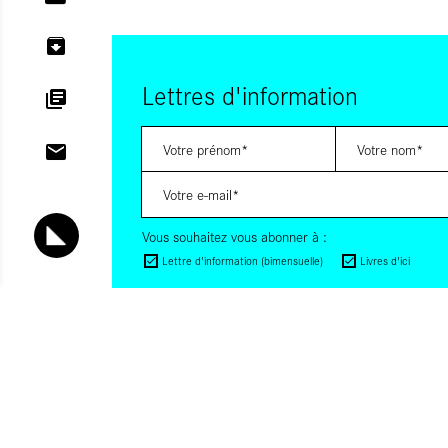
Lettres d'information
Vous souhaitez vous abonner à :
Lettre d'information (bimensuelle)
Livres d'ici
Votre adresse de messagerie est uniquement utilisée pour vous
lettres d'information d'ALCA. Vous pouvez à tout moment utiliser
désabonnement intégré dans la lettre d'information. Pour en sav
consultez notre
Politique de confidentialité
.
S'INSCRIRE