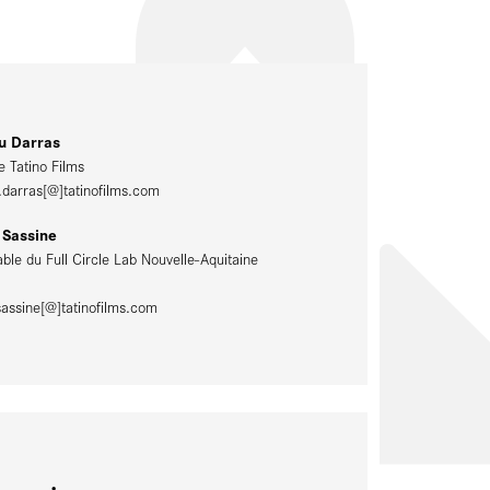
u Darras
e Tatino Films
.darras[@]tatinofilms.com
Sassine
ble du Full Circle Lab Nouvelle-Aquitaine
assine[@]tatinofilms.com