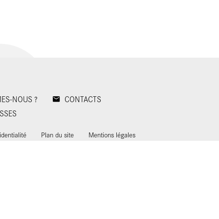
ES-NOUS ?
CONTACTS
SSES
identialité
Plan du site
Mentions légales
ies
Appels d'offres