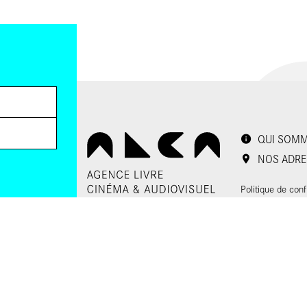
QUI SOMM
NOS ADRE
Politique de conf
 envoyer les
Gestion des cook
 le lien de
oir plus,