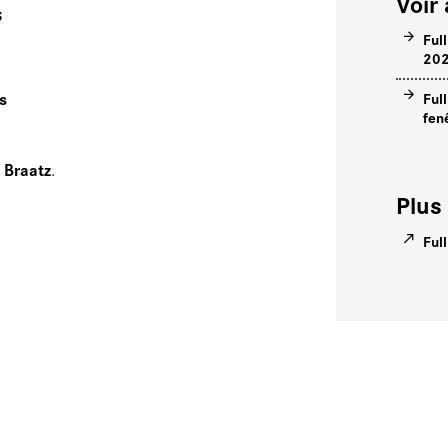
Voir 
s
Ful
20
us
Ful
fen
 Braatz
.
Plus 
Ful