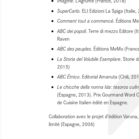
Imagine
. L’Agrume (France, 2018)
SuperCarlo.
ELI Edizioni La Spiga (Italie,
Comment tout a commencé.
Éditions M
ABC dei popoli
. Terre di mezzo Editore (
Raven
ABC des peuples.
Éditions MeMo (Franc
La Storia del Volubile Esemplare
. Storie 
2015)
ABC Étnico
. Editorial Amanuta (Chili, 20
Le chicche della nonna Ida: tesoros culin
(Espagne, 2013). Prix Gourmand Word C
de Cuisine Italien édité en Espagne.
Collaboration avec le projet d’édition Varun
limité (Espagne, 2006)