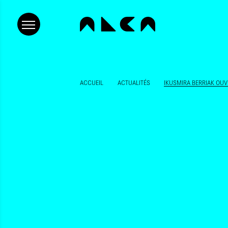
ACCUEIL
ACTUALITÉS
IKUSMIRA BERRIAK OUV
RÉSIDENCES CINÉMA
APPELS 
Ikusmira Berriak ouvr
candidatures pour ses
PUBLIÉ LE 30/06/2026