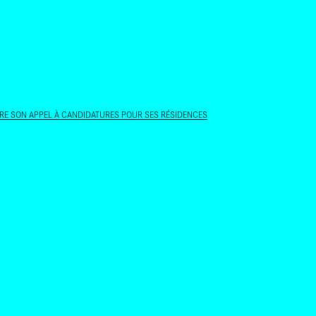
ALLER AU CONTENU PRINCIPAL
RE SON APPEL À CANDIDATURES POUR SES RÉSIDENCES
À CANDIDATURES ET PROJETS
e son appel à
 résidences