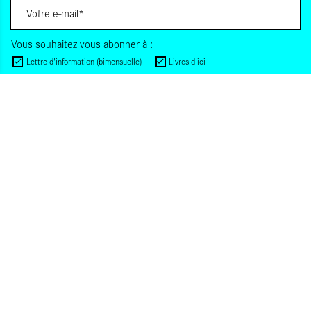
Vous souhaitez vous abonner à :
Lettre d'information (bimensuelle)
Livres d'ici
Votre adresse de messagerie est uniquement utilisée pour vous envoyer les lettres
d'information d'ALCA. Vous pouvez à tout moment utiliser le lien de désabonnement
intégré dans la lettre d'information. Pour en savoir plus, consultez notre
Politique de
confidentialité
.
S'INSCRIRE