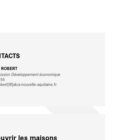
TACTS
c ROBERT
mission Développement économique
 55
bert[@]alca-nouvelle-aquitaine.fr
uvrir les maisons