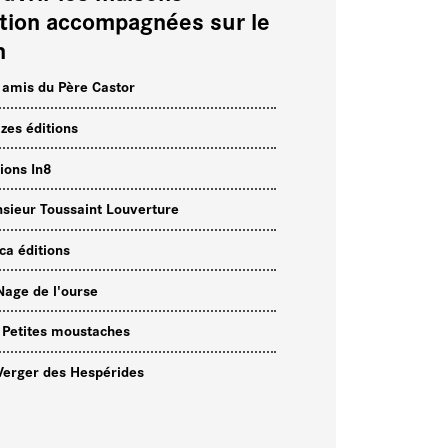
ition accompagnées sur le
n
 amis du Père Castor
izes éditions
tions In8
sieur Toussaint Louverture
ca éditions
Nage de l'ourse
 Petites moustaches
Verger des Hespérides