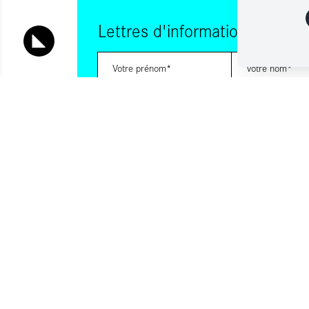
Lettres d'information
Vous souhaitez vous abonner à :
Lettre d'information (bimensuelle)
Livres d'ici
Votre adresse de messagerie est uniquement utilisée pour vous
lettres d'information d'ALCA. Vous pouvez à tout moment utiliser
désabonnement intégré dans la lettre d'information. Pour en sav
consultez notre
Politique de confidentialité
.
S'INSCRIRE