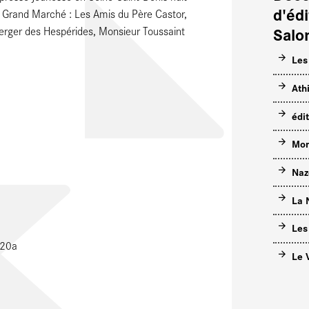
d'éd
e Grand Marché : Les Amis du Père Castor,
Salo
Verger des Hespérides, Monsieur Toussaint
Les
Ath
édi
Mon
Naz
La 
Les
B20a
Le 