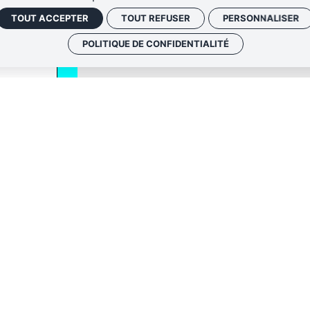
TOUT ACCEPTER
TOUT REFUSER
PERSONNALISER
POLITIQUE DE CONFIDENTIALITÉ
QUI SOMM
NOS ADRE
Politique de conf
 envoyer les
Gestion des cook
 le lien de
oir plus,