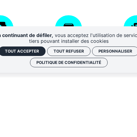
 continuant de défiler,
vous acceptez l'utilisation de servi
tiers pouvant installer des cookies
AIRES
CENTRE DE
DISPO
TOUT ACCEPTER
TOUT REFUSER
PERSONNALISER
RESSOURCES
D'A
POLITIQUE DE CONFIDENTIALITÉ
QUI SOMM