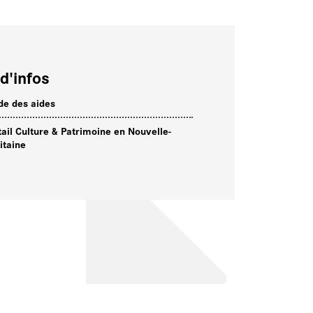
d'infos
de des aides
tail Culture & Patrimoine en Nouvelle-
itaine