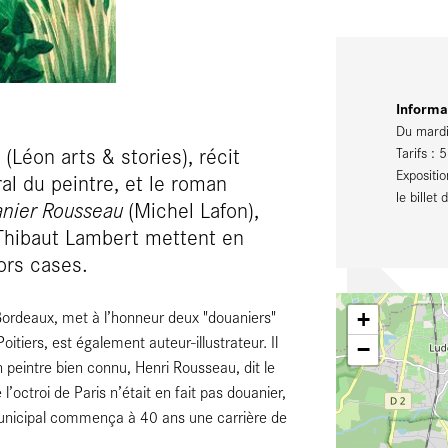
Informa
Du mardi
e
(Léon arts & stories), récit
Tarifs : 
Expositi
ural du peintre, et le roman
le billet
anier Rousseau
(Michel Lafon),
Thibaut Lambert mettent en
ors cases.
ordeaux, met à l’honneur deux "douaniers"
+
itiers, est également auteur-illustrateur. Il
−
n peintre bien connu, Henri Rousseau, dit le
octroi de Paris n’était en fait pas douanier,
municipal commença à 40 ans une carrière de