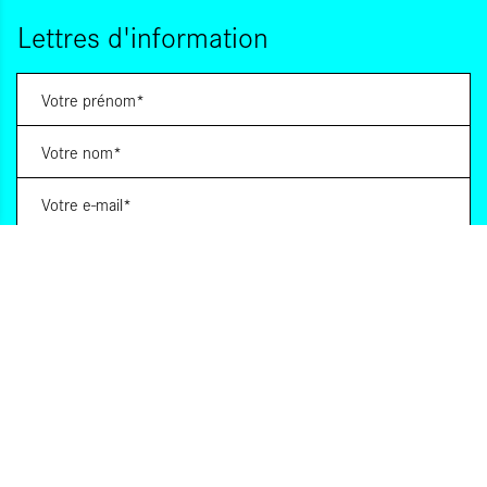
Lettres d'information
Vous souhaitez vous abonner à :
Lettre d'information (bimensuelle)
Livres d'ici
Votre adresse de messagerie est uniquement utilisée pour vous envoyer les lettres
d'information d'ALCA. Vous pouvez à tout moment utiliser le lien de désabonnement
intégré dans la lettre d'information. Pour en savoir plus, consultez notre
Politique de
confidentialité
.
S'INSCRIRE